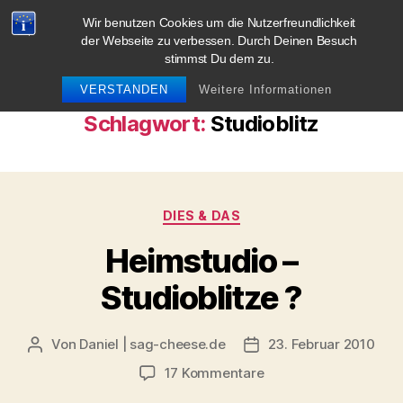
Wir benutzen Cookies um die Nutzerfreundlichkeit
blog.sag-cheese.de
der Webseite zu verbessen. Durch Deinen Besuch
stimmst Du dem zu.
Suchen
Menü
VERSTANDEN
Weitere Informationen
Schlagwort:
Studioblitz
Kategorien
DIES & DAS
Heimstudio –
Studioblitze ?
Von
Daniel | sag-cheese.de
23. Februar 2010
Beitragsautor
Beitragsdatum
zu
17 Kommentare
Heimstudio