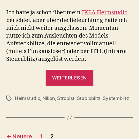
–
Studioblitze
Ich hatte ja schon über mein
IKEA Heimstudio
?
berichtet, aber über die Beleuchtung hatte ich
mich nicht weiter ausgelassen. Momentan
nutze ich zum Ausleuchten des Models
Aufsteckblitze, die entweder vollmanuell
(mittels Funkauslöser) oder per ITTL (Infrarot
Steuerblitz) ausgelöst werden.
„Heimstudio
WEITERLESEN
–
Studioblitze
Heimstudio
,
Nikon
,
Strobist
,
Studioblitz
?“
,
Systemblitz
Schlagwörter
Seitennummerierung
←
Neuere
1
2