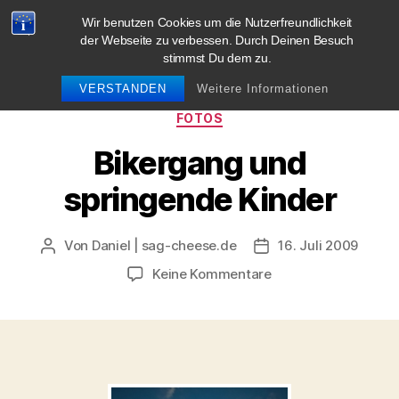
Wir benutzen Cookies um die Nutzerfreundlichkeit
blog.sag-cheese.de
der Webseite zu verbessen. Durch Deinen Besuch
stimmst Du dem zu.
Suchen
Menü
VERSTANDEN
Weitere Informationen
Kategorien
FOTOS
Bikergang und
springende Kinder
Von
Daniel | sag-cheese.de
16. Juli 2009
Beitragsautor
Beitragsdatum
zu
Keine Kommentare
Bikergang
und
springende
Kinder