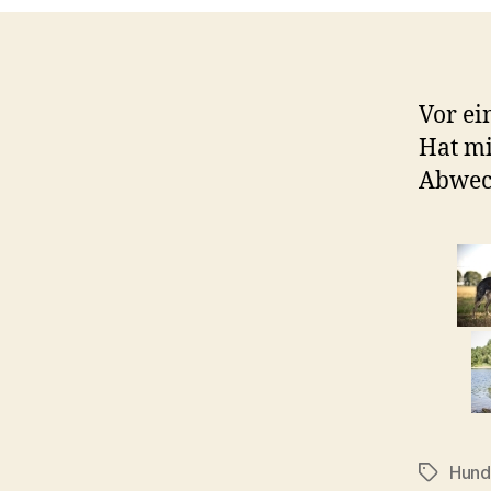
Vor ei
Hat mi
Abwech
Hund
Schlagwö