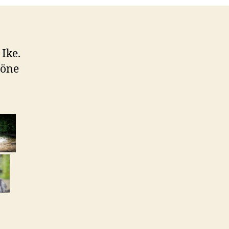
Ike.
höne