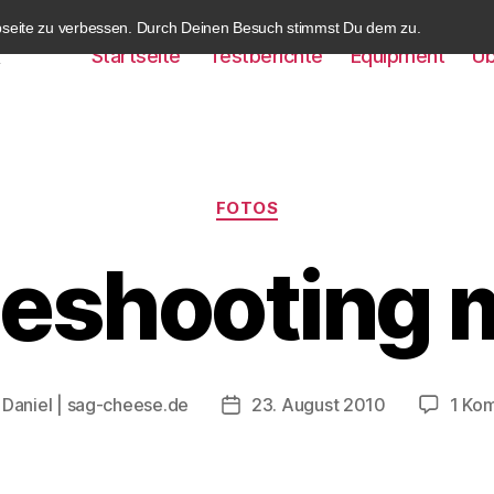
bseite zu verbessen. Durch Deinen Besuch stimmst Du dem zu.
Startseite
Testberichte
Equipment
Üb
k
Kategorien
FOTOS
shooting m
n
Daniel | sag-cheese.de
23. August 2010
1 Ko
gsautor
Beitragsdatum