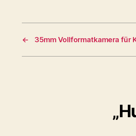
←
35mm Vollformatkamera für K
„H