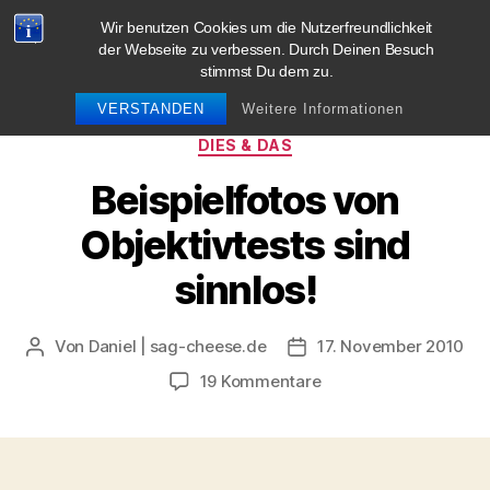
Wir benutzen Cookies um die Nutzerfreundlichkeit
blog.sag-cheese.de
der Webseite zu verbessen. Durch Deinen Besuch
stimmst Du dem zu.
Suchen
Menü
VERSTANDEN
Weitere Informationen
Kategorien
DIES & DAS
Beispielfotos von
Objektivtests sind
sinnlos!
Von
Daniel | sag-cheese.de
17. November 2010
Beitragsautor
Beitragsdatum
zu
19 Kommentare
Beispielfotos
von
Objektivtests
sind