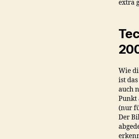
extra 
Tec
200
Wie di
ist da
auch 
Punkt 
(nur f
Der Bi
abgede
erkenn