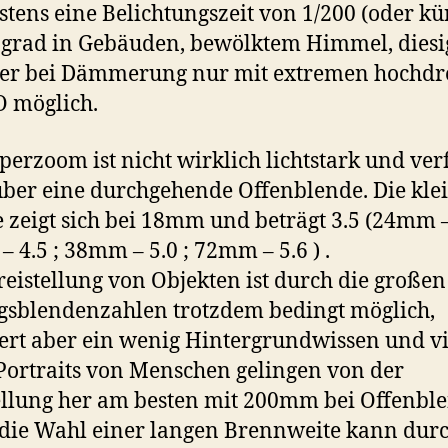
tens eine Belichtungszeit von 1/200 (oder kü
t grad in Gebäuden, bewölktem Himmel, dies
der bei Dämmerung nur mit extremen hochd
O möglich.
perzoom ist nicht wirklich lichtstark und ver
über eine durchgehende Offenblende. Die klei
 zeigt sich bei 18mm und beträgt 3.5 (24mm – 
 4.5 ; 38mm – 5.0 ; 72mm – 5.6 ) .
reistellung von Objekten ist durch die großen
sblendenzahlen trotzdem bedingt möglich,
ert aber ein wenig Hintergrundwissen und vi
 Portraits von Menschen gelingen von der
ellung her am besten mit 200mm bei Offenbl
die Wahl einer langen Brennweite kann dur