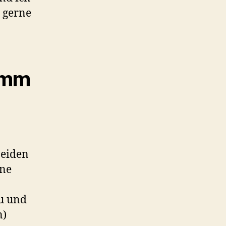
– gerne
0mm
beiden
ine
u und
n)