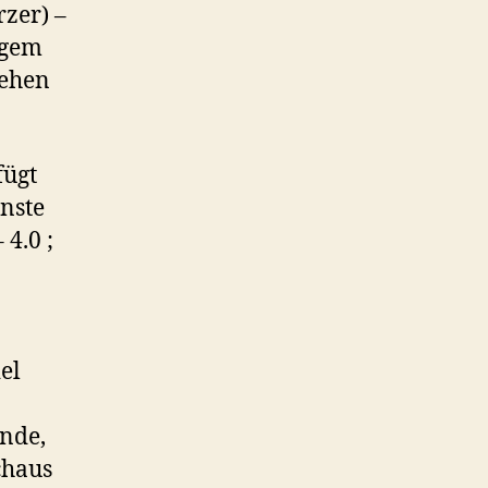
rzer) –
igem
rehen
fügt
nste
4.0 ;
el
ende,
chaus