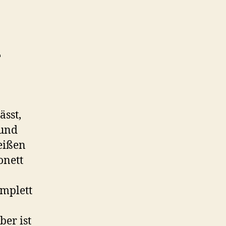
-
sst,
 und
eißen
onett
omplett
ber ist