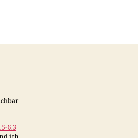
n
uchbar
5-6.3
und ich