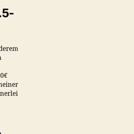
.5-
anderem
n
00€
meiner
nerlei
-