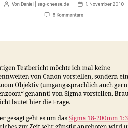
Von
Daniel | sag-cheese.de
1. November 2010
Beitragsautor
Beitragsdatum
zu
8 Kommentare
Test
:
Sigma
18-
200mm
1:3.5-
6.3
tigen Testbericht möchte ich mal keine
DC
ennweiten von Canon vorstellen, sondern ei
oom Objektiv (umgangssprachlich auch gern
nzoom“ genannt) von Sigma vorstellen. Bra
icht lautet hier die Frage.
r gesagt geht es um das
Sigma 18-200mm 1:3.
welches zur Zeit sehr günstig angeboten wird 