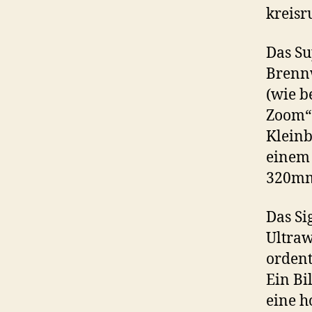
kreisr
Das Su
Brenn
(wie b
Zoom“ 
Kleinb
einem 
320m
Das Si
Ultraw
ordent
Ein Bi
eine h