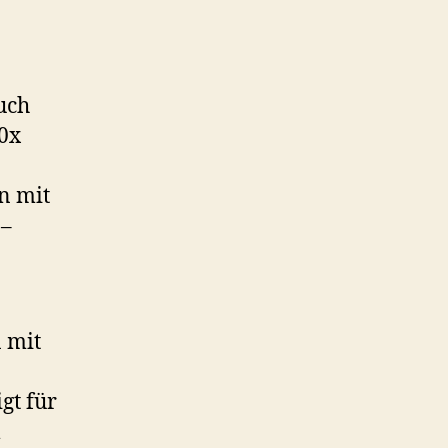
uch
10x
n mit
 –
 mit
gt für
m