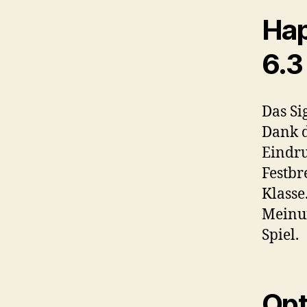
Hap
6.3
Das Si
Dank d
Eindru
Festbr
Klasse
Meinun
Spiel.
Opt