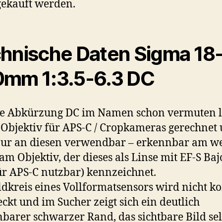
gekauft werden.
hnische Daten Sigma 18
mm 1:3.5-6.3 DC
e Abkürzung DC im Namen schon vermuten lä
s Objektiv für APS-C / Cropkameras gerechnet
nur an diesen verwendbar – erkennbar am w
am Objektiv, der dieses als Linse mit EF-S Baj
ür APS-C nutzbar) kennzeichnet.
ldkreis eines Vollformatsensors wird nicht k
ckt und im Sucher zeigt sich ein deutlich
barer schwarzer Rand, das sichtbare Bild sel