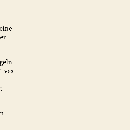
 eine
ter
geln,
tives
t
mm