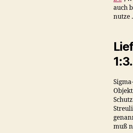
auch b
nutze .
Lie
1:3
Sigma-
Objekt
Schutz
Streul
genann
muß ni