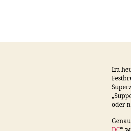
Im heu
Festbr
Superz
„Suppe
oder n
Genaue
DC
*, 