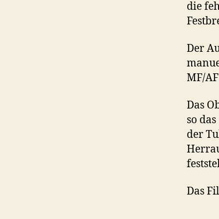
die fe
Festbr
Der Au
manuel
MF/AF 
Das Ob
so das
der Tu
Herrau
festst
Das Fi