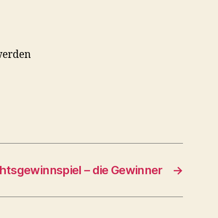
werden
tsgewinnspiel – die Gewinner
→