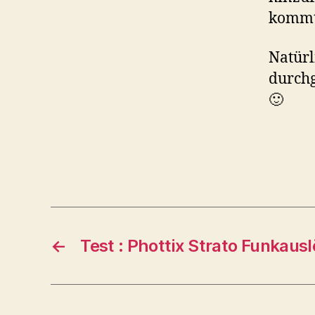
kommt
Natürl
durchg
🙂
←
Test : Phottix Strato Funkausl