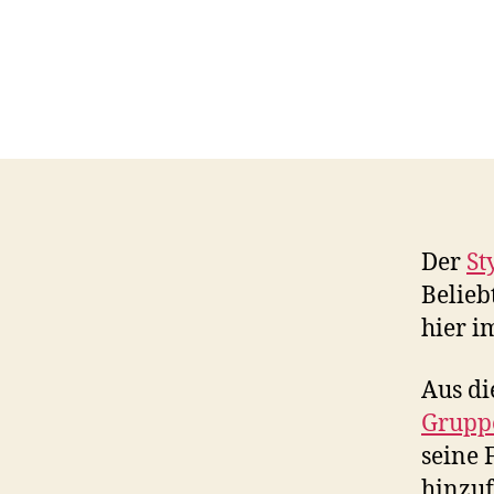
Der
St
Belieb
hier i
Aus di
Grupp
seine 
hinzuf