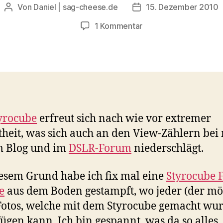
Von
Daniel | sag-cheese.de
15. Dezember 2010
Beitragsautor
Beitragsdatum
zu
1 Kommentar
Styrocube
–
Die
Flickr
Gruppe
yrocube
erfreut sich nach wie vor extremer
theit, was sich auch an den View-Zählern bei
m Blog und im
DSLR-Forum
niederschlägt.
esem Grund habe ich fix mal eine
Styrocube F
e
aus dem Boden gestampft, wo jeder (der mö
Fotos, welche mit dem Styrocube gemacht wu
ügen kann. Ich bin gespannt, was da so alles