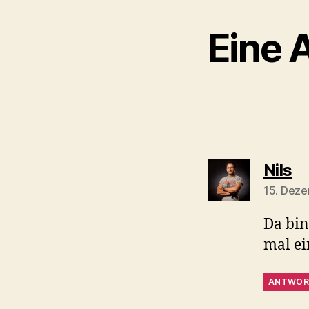
Eine 
sa
Nils
15. Dez
Da bin
mal ei
ANTWOR