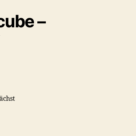
cube –
“
ächst