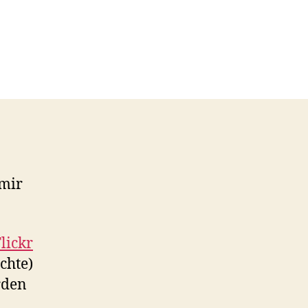
 mir
lickr
chte)
rden