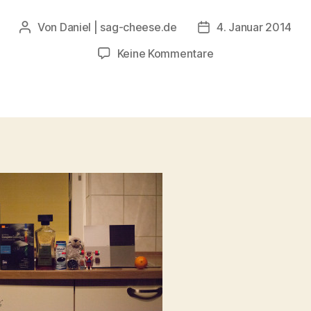
Von
Daniel | sag-cheese.de
4. Januar 2014
Beitragsautor
Beitragsdatum
zu
Keine Kommentare
Canon
EOS
5D
Mark
II
Iso
25600