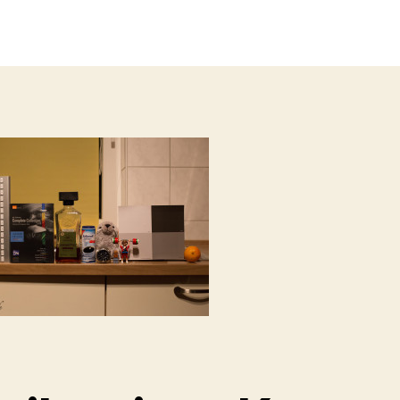
Canon
EOS
6D
Iso
6400