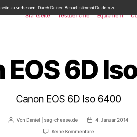
bseite zu verbessen. Durch Deinen Besuch stimmst Du dem zu.
Startseite
Testberichte
Equipment
Üb
k
 EOS 6D Is
Canon EOS 6D Iso 6400
Von
Daniel | sag-cheese.de
4. Januar 2014
Beitragsautor
Beitragsdatum
zu
Keine Kommentare