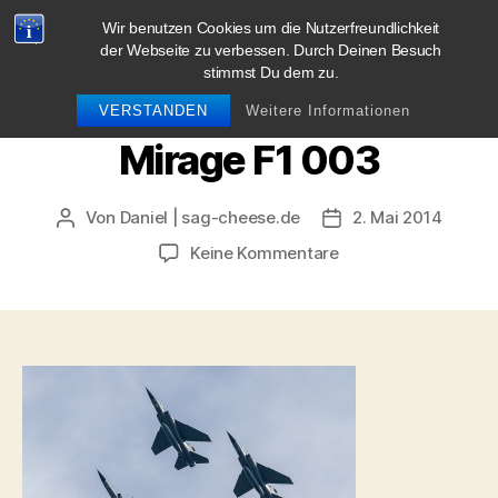
Wir benutzen Cookies um die Nutzerfreundlichkeit
blog.sag-cheese.de
der Webseite zu verbessen. Durch Deinen Besuch
stimmst Du dem zu.
Suchen
Menü
VERSTANDEN
Weitere Informationen
Mirage F1 003
Von
Daniel | sag-cheese.de
2. Mai 2014
Beitragsautor
Beitragsdatum
zu
Keine Kommentare
Mirage
F1
003