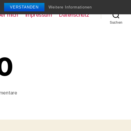
VERSTANDEN
Weitere Informationen
er mich
Impressum
Datenschutz
Suchen
10
zu
mentare
Mirage
F1
010