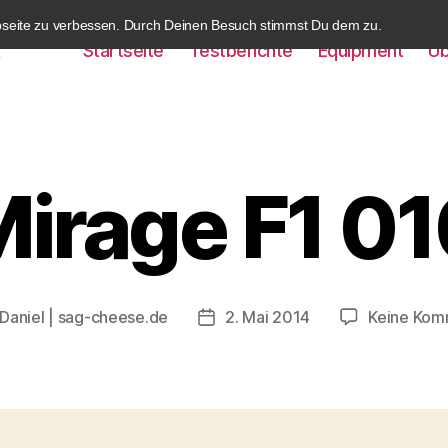
bseite zu verbessen. Durch Deinen Besuch stimmst Du dem zu.
Startseite
Testberichte
Equipment
Üb
k
irage F1 0
Daniel | sag-cheese.de
2. Mai 2014
Keine Kom
gsautor
Beitragsdatum