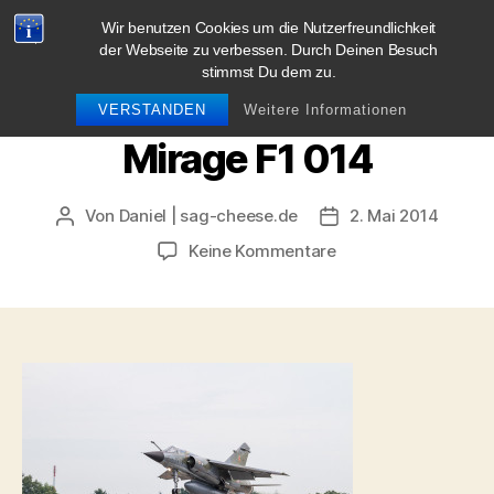
Wir benutzen Cookies um die Nutzerfreundlichkeit
blog.sag-cheese.de
der Webseite zu verbessen. Durch Deinen Besuch
stimmst Du dem zu.
Suchen
Menü
VERSTANDEN
Weitere Informationen
Mirage F1 014
Von
Daniel | sag-cheese.de
2. Mai 2014
Beitragsautor
Beitragsdatum
zu
Keine Kommentare
Mirage
F1
014