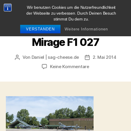
Wir benutzen Cookies um die Nutzerfreundlichkeit
blog.sag-cheese.de
der Webseite zu verbessen. Durch Deinen Besuch
stimmst Du dem zu.
Suchen
Menü
VERSTANDEN
Weitere Informationen
Mirage F1 027
Von
Daniel | sag-cheese.de
2. Mai 2014
Beitragsautor
Beitragsdatum
zu
Keine Kommentare
Mirage
F1
027