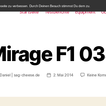
bseite zu verbessen. Durch Deinen Besuch stimmst Du dem zu.
Startseite
Testberichte
Equipment
Üb
k
irage F1 0
Daniel | sag-cheese.de
2. Mai 2014
Keine Kom
gsautor
Beitragsdatum