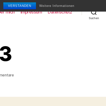
VERSTANDEN
Weitere Informationen
er mich
Impressum
Datenschutz
Suchen
33
zu
mentare
Mirage
F1
033