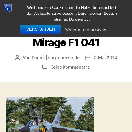
Wir benutzen Cookies um die Nutzerfreundlichkeit
blog.sag-cheese.de
der Webseite zu verbessen. Durch Deinen Besuch
stimmst Du dem zu.
Suchen
Menü
VERSTANDEN
Weitere Informationen
Mirage F1 041
Von
Daniel | sag-cheese.de
2. Mai 2014
Beitragsautor
Beitragsdatum
zu
Keine Kommentare
Mirage
F1
041