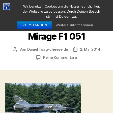
Wir benutzen Cookies um die Nutzerfreundlichkeit
blog.sag-cheese.de
der Webseite zu verbessen. Durch Deinen Besuch
stimmst Du dem zu.
Suchen
Menü
VERSTANDEN
Weitere Informationen
Mirage F1 051
Von
Daniel | sag-cheese.de
2. Mai 2014
Beitragsautor
Beitragsdatum
zu
Keine Kommentare
Mirage
F1
051