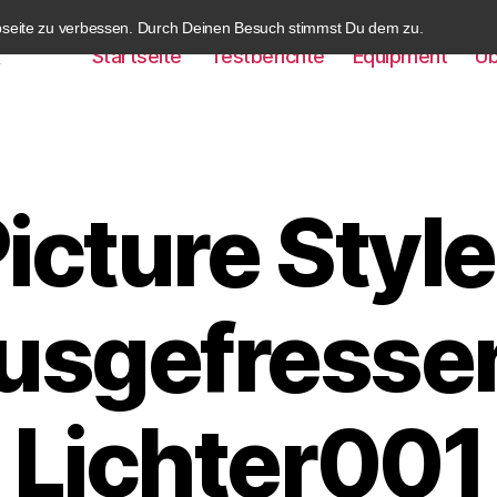
bseite zu verbessen. Durch Deinen Besuch stimmst Du dem zu.
Startseite
Testberichte
Equipment
Üb
k
icture Styl
usgefresse
Lichter001