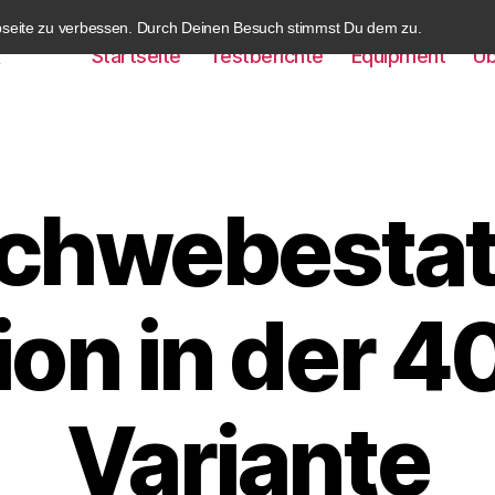
bseite zu verbessen. Durch Deinen Besuch stimmst Du dem zu.
Startseite
Testberichte
Equipment
Üb
k
chwebestat
ion in der 
Variante