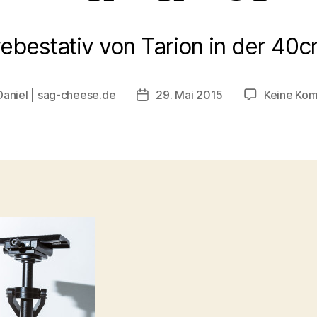
bestativ von Tarion in der 40c
Daniel | sag-cheese.de
29. Mai 2015
Keine Ko
sautor
Beitragsdatum