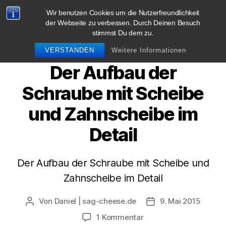
Wir benutzen Cookies um die Nutzerfreundlichkeit
blog.sag-cheese.de
der Webseite zu verbessen. Durch Deinen Besuch
stimmst Du dem zu.
Suchen
Menü
VERSTANDEN
Weitere Informationen
Der Aufbau der
Schraube mit Scheibe
und Zahnscheibe im
Detail
Der Aufbau der Schraube mit Scheibe und
Zahnscheibe im Detail
Von
Daniel | sag-cheese.de
9. Mai 2015
Beitragsautor
Beitragsdatum
zu
1 Kommentar