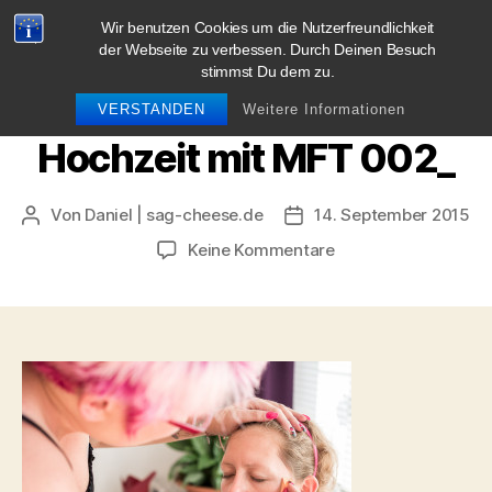
Wir benutzen Cookies um die Nutzerfreundlichkeit
blog.sag-cheese.de
der Webseite zu verbessen. Durch Deinen Besuch
stimmst Du dem zu.
Suchen
Menü
VERSTANDEN
Weitere Informationen
Hochzeit mit MFT 002_
Von
Daniel | sag-cheese.de
14. September 2015
Beitragsautor
Beitragsdatum
zu
Keine Kommentare
Hochzeit
mit
MFT
002_