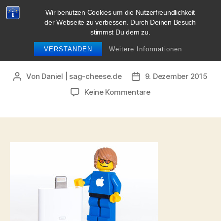
Wir benutzen Cookies um die Nutzerfreundlichkeit
blog.sag-cheese.de
der Webseite zu verbessen. Durch Deinen Besuch
stimmst Du dem zu.
Suchen
Menü
VERSTANDEN
Weitere Informationen
Von
Daniel | sag-cheese.de
9. Dezember 2015
Beitragsautor
Beitragsdatum
zu
Keine Kommentare