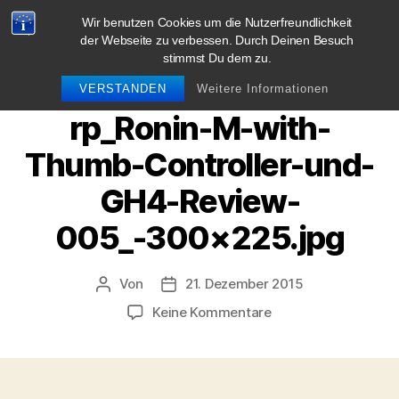
Wir benutzen Cookies um die Nutzerfreundlichkeit
blog.sag-cheese.de
der Webseite zu verbessen. Durch Deinen Besuch
stimmst Du dem zu.
Suchen
Menü
VERSTANDEN
Weitere Informationen
rp_Ronin-M-with-
Thumb-Controller-und-
GH4-Review-
005_-300×225.jpg
Von
21. Dezember 2015
Beitragsautor
Beitragsdatum
zu
Keine Kommentare
rp_Ronin-
M-
with-
Thumb-