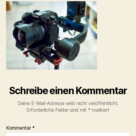
Controller-
und-
GH4-
Review-
005_-300×225.jpg
Schreibe einen Kommentar
Deine E-Mail-Adresse wird nicht veröffentlicht.
Erforderliche Felder sind mit
*
markiert
Kommentar
*