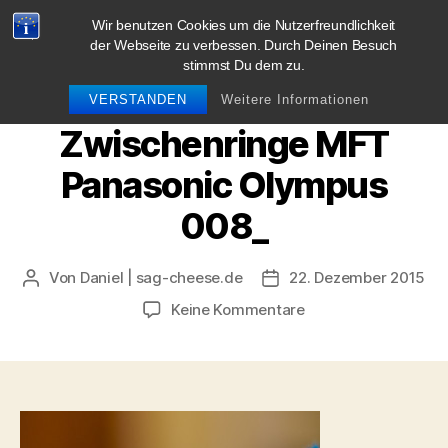
Wir benutzen Cookies um die Nutzerfreundlichkeit
blog.sag-cheese.de
der Webseite zu verbessen. Durch Deinen Besuch
stimmst Du dem zu.
Suchen
Menü
VERSTANDEN
Weitere Informationen
Zwischenringe MFT
Panasonic Olympus
008_
Von
Daniel | sag-cheese.de
22. Dezember 2015
Beitragsautor
Beitragsdatum
zu
Keine Kommentare
Zwischenringe
MFT
Panasonic
Olympus
008_