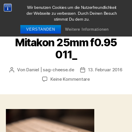
Wir benutzen Cookies um die Nutzerfreundlichkeit
blog.sag-cheese.de
der Webseite zu verbessen. Durch Deinen Besuch
stimmst Du dem zu.
Suchen
Menü
VERSTANDEN
Weitere Informationen
Mitakon 25mm f0.95
011_
Von
Daniel | sag-cheese.de
13. Februar 2016
Beitragsautor
Beitragsdatum
zu
Keine Kommentare
Mitakon
25mm
f0.95
011_