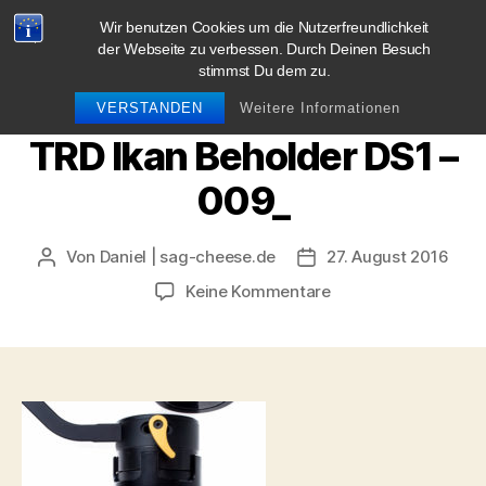
Wir benutzen Cookies um die Nutzerfreundlichkeit
blog.sag-cheese.de
der Webseite zu verbessen. Durch Deinen Besuch
stimmst Du dem zu.
Suchen
Menü
VERSTANDEN
Weitere Informationen
TRD Ikan Beholder DS1 –
009_
Von
Daniel | sag-cheese.de
27. August 2016
Beitragsautor
Beitragsdatum
zu
Keine Kommentare
TRD
Ikan
Beholder
DS1
–
009_