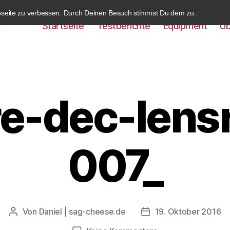
bseite zu verbessen. Durch Deinen Besuch stimmst Du dem zu.
Startseite
Testberichte
Equipment
Üb
k
e-dec-lens
007_
Von
Daniel | sag-cheese.de
19. Oktober 2016
Beitragsautor
Beitragsdatum