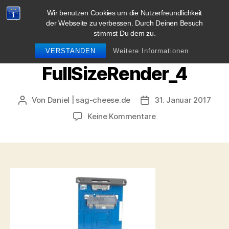
Wir benutzen Cookies um die Nutzerfreundlichkeit
blog.sag-cheese.de
der Webseite zu verbessen. Durch Deinen Besuch
stimmst Du dem zu.
Suchen
Menü
VERSTANDEN
Weitere Informationen
FullSizeRender_4
Von
Daniel | sag-cheese.de
31. Januar 2017
Beitragsautor
Beitragsdatum
zu
Keine Kommentare
FullSizeRender_4