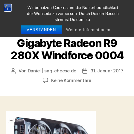
Wir benutzen Cookies um die Nutzerfreundlichkeit
blog.sag-cheese.de
der Webseite zu verbessen. Durch Deinen Besuch
stimmst Du dem zu.
Suchen
Menü
VERSTANDEN
Weitere Informationen
Gigabyte Radeon R9
280X Windforce 0004
Von
Daniel | sag-cheese.de
31. Januar 2017
Beitragsautor
Beitragsdatum
zu
Keine Kommentare
Gigabyte
Radeon
R9
280X
Windforce
0004