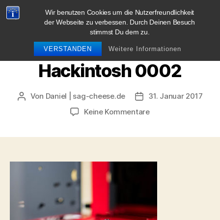
Wir benutzen Cookies um die Nutzerfreundlichkeit
blog.sag-cheese.de
der Webseite zu verbessen. Durch Deinen Besuch
stimmst Du dem zu.
Suchen
Menü
VERSTANDEN
Weitere Informationen
Hackintosh 0002
Von
Daniel | sag-cheese.de
31. Januar 2017
Beitragsautor
Beitragsdatum
zu
Keine Kommentare
Hackintosh
0002