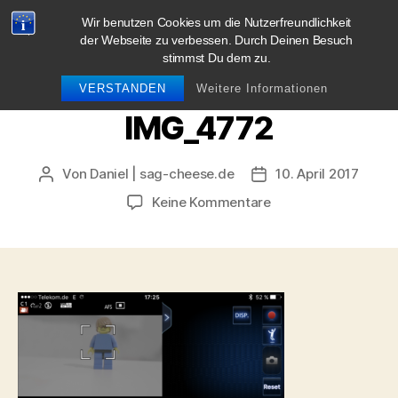
Wir benutzen Cookies um die Nutzerfreundlichkeit
blog.sag-cheese.de
der Webseite zu verbessen. Durch Deinen Besuch
stimmst Du dem zu.
Suchen
Menü
VERSTANDEN
Weitere Informationen
IMG_4772
Von
Daniel | sag-cheese.de
10. April 2017
Beitragsautor
Beitragsdatum
zu
Keine Kommentare
IMG_4772