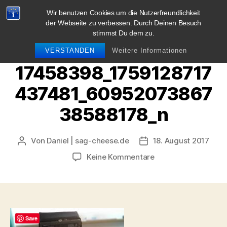
Wir benutzen Cookies um die Nutzerfreundlichkeit
blog.sag-cheese.de
der Webseite zu verbessen. Durch Deinen Besuch
stimmst Du dem zu.
Suchen
Menü
VERSTANDEN
Weitere Informationen
17458398_1759128717
437481_60952073867
38588178_n
Von
Daniel | sag-cheese.de
18. August 2017
Beitragsautor
Beitragsdatum
zu
Keine Kommentare
17458398_1759128
Save