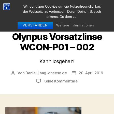
Wir benutzen Cookies um die Nutzerfreundlichkeit
blog.sag-cheese.de
der Webseite zu verbessen. Durch Deinen Besuch
stimmst Du dem zu.
Suchen
Menü
VERSTANDEN
Weitere Informationen
Olynpus Vorsatzlinse
WCON-P01 – 002
Kann losgehen!
Von
Daniel | sag-cheese.de
20. April 2019
Beitragsautor
Beitragsdatum
zu
Keine Kommentare
Olynpus
Vorsatzlinse
WCON-
P01
–