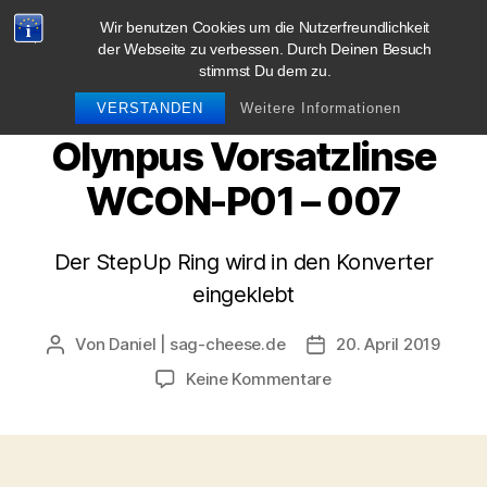
Wir benutzen Cookies um die Nutzerfreundlichkeit
blog.sag-cheese.de
der Webseite zu verbessen. Durch Deinen Besuch
stimmst Du dem zu.
Suchen
Menü
VERSTANDEN
Weitere Informationen
Olynpus Vorsatzlinse
WCON-P01 – 007
Der StepUp Ring wird in den Konverter
eingeklebt
Von
Daniel | sag-cheese.de
20. April 2019
Beitragsautor
Beitragsdatum
zu
Keine Kommentare
Olynpus
Vorsatzlinse
WCON-
P01