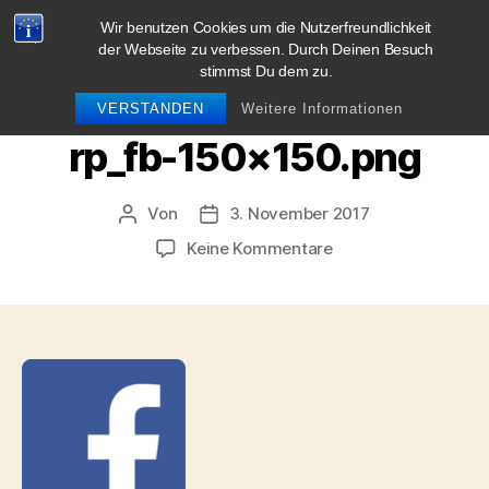
Wir benutzen Cookies um die Nutzerfreundlichkeit
blog.sag-cheese.de
der Webseite zu verbessen. Durch Deinen Besuch
stimmst Du dem zu.
Suchen
Menü
VERSTANDEN
Weitere Informationen
rp_fb-150×150.png
Von
3. November 2017
Beitragsautor
Beitragsdatum
zu
Keine Kommentare
rp_fb-
150×150.png