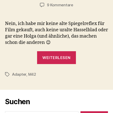
zu
9 Kommentare
Daniel
goes
manuell
Nein, ich habe mir keine alte Spiegelreflex für
Film gekauft, auch keine uralte Hasselblad oder
gar eine Holga (und ähnliche), das machen
schon die anderen 😉
„Daniel
WEITERLESEN
goes
manuell“
Adapter
,
M42
Schlagwörter
Suchen