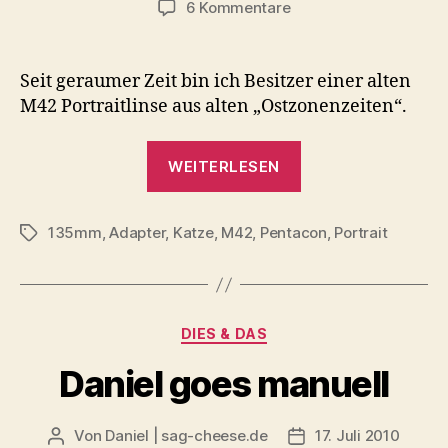
zu
6 Kommentare
Sneak
Peak
:
Seit geraumer Zeit bin ich Besitzer einer alten
M42
M42 Portraitlinse aus alten „Ostzonenzeiten“.
Pentacon
135
„Sneak
mm
WEITERLESEN
Peak
DDR
Objektiv
:
135mm
,
Adapter
,
Katze
,
M42
,
Pentacon
M42
,
Portrait
Schlagwörter
Pentacon
135
mm
Kategorien
DIES & DAS
DDR
Objektiv“
Daniel goes manuell
Von
Daniel | sag-cheese.de
17. Juli 2010
Beitragsautor
Beitragsdatum