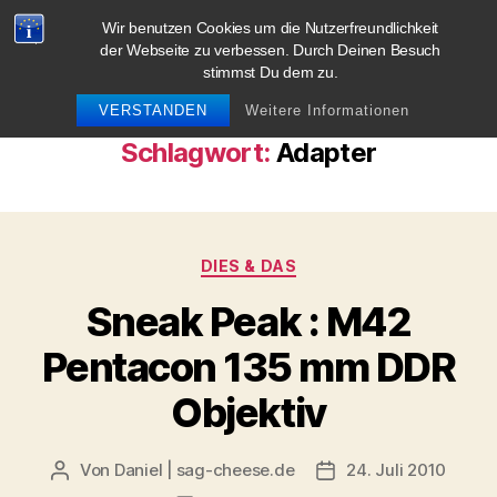
Wir benutzen Cookies um die Nutzerfreundlichkeit
blog.sag-cheese.de
der Webseite zu verbessen. Durch Deinen Besuch
stimmst Du dem zu.
Suchen
Menü
VERSTANDEN
Weitere Informationen
Schlagwort:
Adapter
Kategorien
DIES & DAS
Sneak Peak : M42
Pentacon 135 mm DDR
Objektiv
Von
Daniel | sag-cheese.de
24. Juli 2010
Beitragsautor
Beitragsdatum