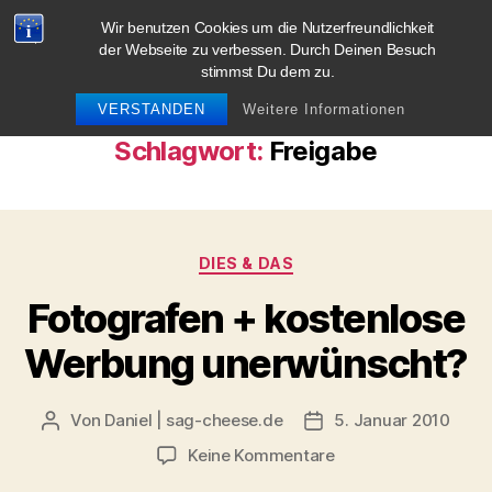
Wir benutzen Cookies um die Nutzerfreundlichkeit
blog.sag-cheese.de
der Webseite zu verbessen. Durch Deinen Besuch
stimmst Du dem zu.
Suchen
Menü
VERSTANDEN
Weitere Informationen
Schlagwort:
Freigabe
Kategorien
DIES & DAS
Fotografen + kostenlose
Werbung unerwünscht?
Von
Daniel | sag-cheese.de
5. Januar 2010
Beitragsautor
Beitragsdatum
zu
Keine Kommentare
Fotografen