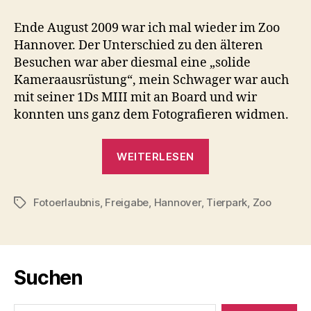
+
kostenlose
Ende August 2009 war ich mal wieder im Zoo
Werbung
Hannover. Der Unterschied zu den älteren
unerwünscht?
Besuchen war aber diesmal eine „solide
Kameraausrüstung“, mein Schwager war auch
mit seiner 1Ds MIII mit an Board und wir
konnten uns ganz dem Fotografieren widmen.
„Fotografen
WEITERLESEN
+
kostenlose
Fotoerlaubnis
,
Freigabe
,
Hannover
,
Tierpark
Werbung
,
Zoo
Schlagwörter
unerwünscht?“
Suchen
Suche