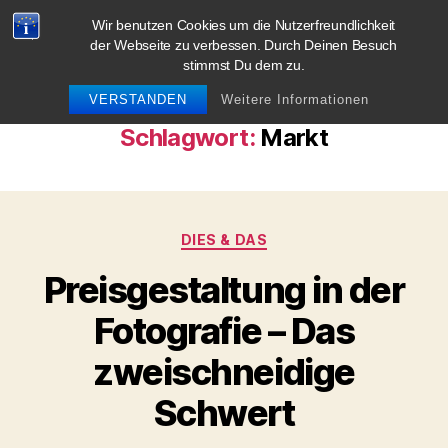
Wir benutzen Cookies um die Nutzerfreundlichkeit
blog.sag-cheese.de
der Webseite zu verbessen. Durch Deinen Besuch
stimmst Du dem zu.
Suchen
Menü
VERSTANDEN
Weitere Informationen
Schlagwort:
Markt
Kategorien
DIES & DAS
Preisgestaltung in der
Fotografie – Das
zweischneidige
Schwert