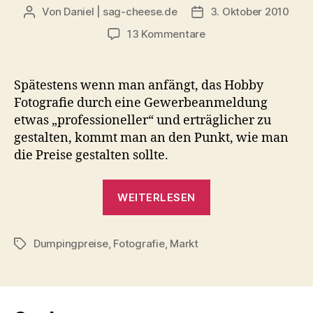
Von
Daniel | sag-cheese.de
3. Oktober 2010
Beitragsautor
Beitragsdatum
zu
13 Kommentare
Preisgestaltung
in
der
Spätestens wenn man anfängt, das Hobby
Fotografie
Fotografie durch eine Gewerbeanmeldung
–
etwas „professioneller“ und erträglicher zu
Das
gestalten, kommt man an den Punkt, wie man
zweischneidige
die Preise gestalten sollte.
Schwert
„Preisgestaltung
WEITERLESEN
in
der
Dumpingpreise
,
Fotografie
,
Markt
Fotografie
Schlagwörter
–
Das
zweischneidige