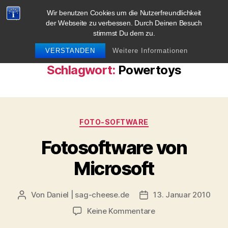
Wir benutzen Cookies um die Nutzerfreundlichkeit
blog.sag-cheese.de
der Webseite zu verbessen. Durch Deinen Besuch
stimmst Du dem zu.
Suchen
Menü
VERSTANDEN
Weitere Informationen
Schlagwort:
Powertoys
Kategorien
FOTO-SOFTWARE
Fotosoftware von
Microsoft
Von
Daniel | sag-cheese.de
13. Januar 2010
Beitragsautor
Beitragsdatum
zu
Keine Kommentare
Fotosoftware