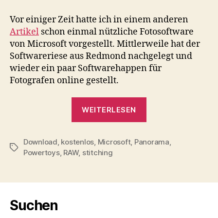
von
Microsoft
Vor einiger Zeit hatte ich in einem anderen
Artikel
schon einmal nützliche Fotosoftware
von Microsoft vorgestellt. Mittlerweile hat der
Softwareriese aus Redmond nachgelegt und
wieder ein paar Softwarehappen für
Fotografen online gestellt.
„Fotosoftware
WEITERLESEN
von
Microsoft“
Download
,
kostenlos
,
Microsoft
,
Panorama
,
Schlagwörter
Powertoys
,
RAW
,
stitching
Suchen