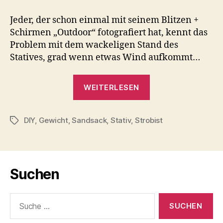
:
Stativgewicht
Jeder, der schon einmal mit seinem Blitzen +
+
Schirmen „Outdoor“ fotografiert hat, kennt das
Halter
Problem mit dem wackeligen Stand des
Statives, grad wenn etwas Wind aufkommt…
„DIY
WEITERLESEN
:
Stativgewicht
DIY
,
Gewicht
,
Sandsack
,
Stativ
,
Strobist
+
Schlagwörter
Halter“
Suchen
Suche
nach: