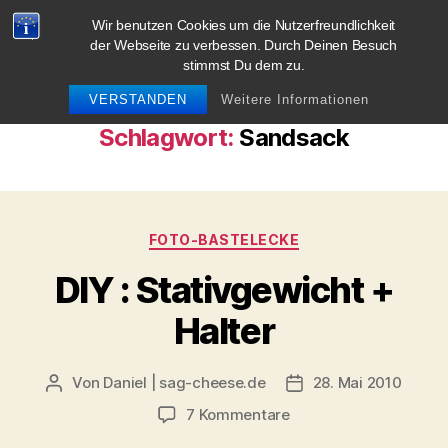
Wir benutzen Cookies um die Nutzerfreundlichkeit
blog.sag-cheese.de
der Webseite zu verbessen. Durch Deinen Besuch
stimmst Du dem zu.
Suchen
Menü
VERSTANDEN
Weitere Informationen
Schlagwort:
Sandsack
Kategorien
FOTO-BASTELECKE
DIY : Stativgewicht +
Halter
Von
Daniel | sag-cheese.de
28. Mai 2010
Beitragsautor
Beitragsdatum
zu
7 Kommentare
DIY