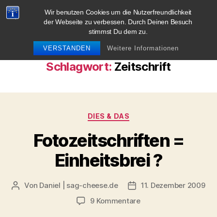
Wir benutzen Cookies um die Nutzerfreundlichkeit
blog.sag-cheese.de
der Webseite zu verbessen. Durch Deinen Besuch
stimmst Du dem zu.
Suchen
Menü
VERSTANDEN
Weitere Informationen
Schlagwort:
Zeitschrift
Kategorien
DIES & DAS
Fotozeitschriften =
Einheitsbrei ?
Von
Daniel | sag-cheese.de
11. Dezember 2009
Beitragsautor
Beitragsdatum
zu
9 Kommentare
Fotozeitschriften