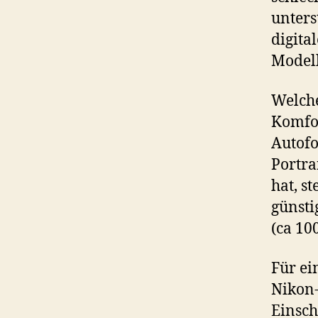
unters
digita
Modell
Welche
Komfo
Autofo
Portra
hat, s
günsti
(ca 10
Für ei
Nikon-
Einsch