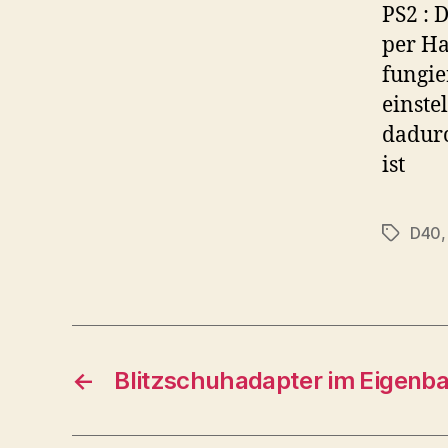
PS2 : 
per Ha
fungie
einste
dadurc
ist
D40
Schlagwö
←
Blitzschuhadapter im Eigenb