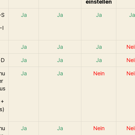
einstellen
-S
Ja
Ja
Ja
Ja
-I
Ja
Ja
Ja
Nei
-D
Ja
Ja
Ja
Nei
nu
Ja
Ja
Nein
Nei
er
us
 +
s)
nu
Ja
Ja
Nein
Nei