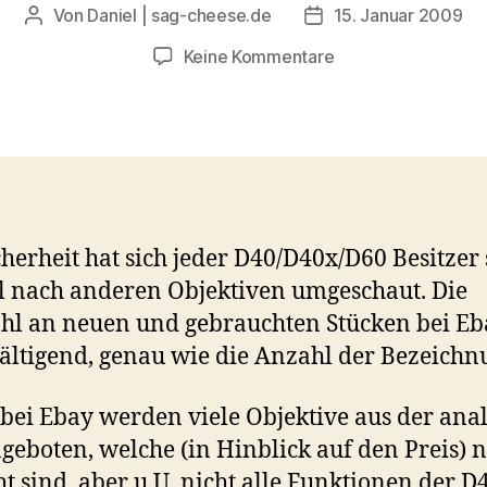
Von
Daniel | sag-cheese.de
15. Januar 2009
Beitragsautor
Beitragsdatum
zu
Keine Kommentare
Welche
Nikon
Objektive
für
die
D40
/
cherheit hat sich jeder D40/D40x/D60 Besitzer
D40x
 nach anderen Objektiven umgeschaut. Die
/
D60?
l an neuen und gebrauchten Stücken bei Eba
ltigend, genau wie die Anzahl der Bezeichn
bei Ebay werden viele Objektive aus der ana
ngeboten, welche (in Hinblick auf den Preis) n
ht sind, aber u.U. nicht alle Funktionen der D