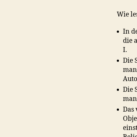
Wie le
In d
die 
I.
Die 
man 
Auto
Die 
manu
Das 
Obje
eins