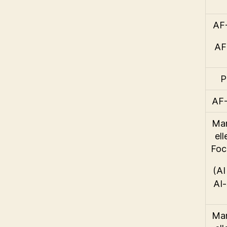
AF
AF
P
AF
Ma
ell
Foc
(AI
AI-
Ma