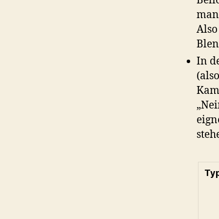
Beli
man 
Also
Blen
In d
(als
Kame
„Nei
eign
steh
Ty