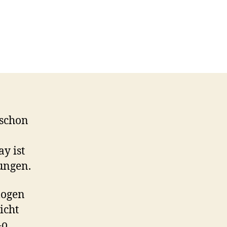
 schon
y ist
ungen.
logen
icht
4o