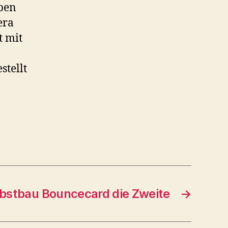
ypen
era
t mit
stellt
bstbau Bouncecard die Zweite
→