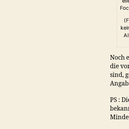
ell
Foc
(F
kei
AI
Noch e
die vo
sind, 
Angab
PS : D
bekann
Mindes