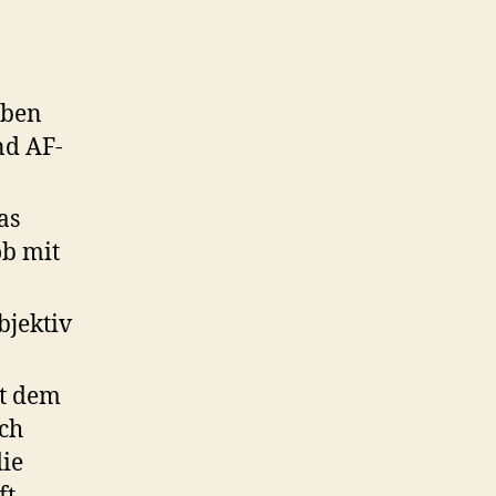
oben
nd AF-
as
ob mit
bjektiv
it dem
ch
die