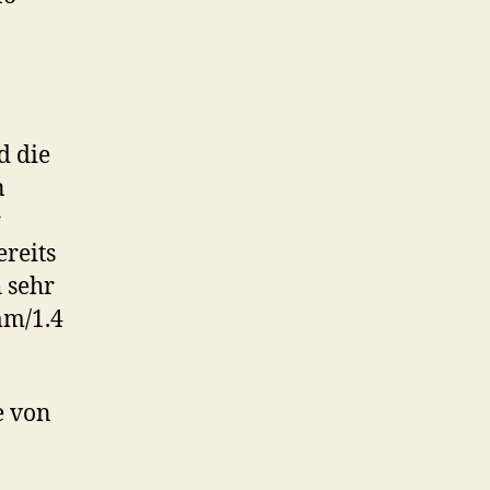
d die
n
r
ereits
 sehr
mm/1.4
e von