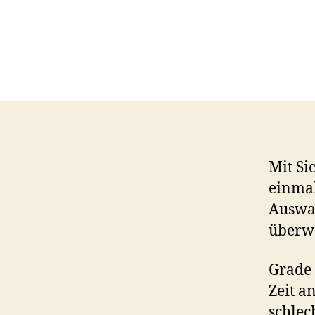
Mit Si
einmal
Auswah
überwä
Grade 
Zeit a
schlec