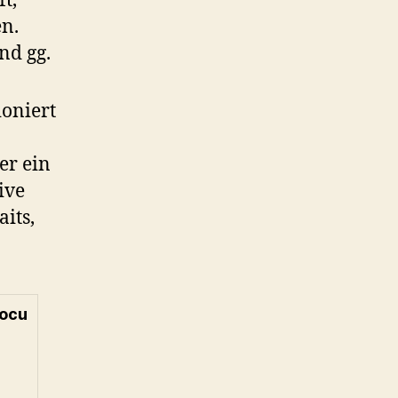
t,
en.
nd gg.
ioniert
er ein
ive
aits,
focu