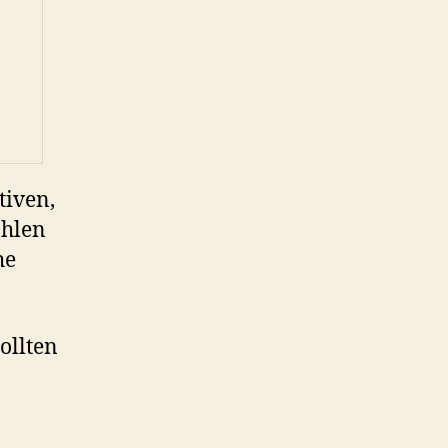
tiven,
ohlen
he
ollten