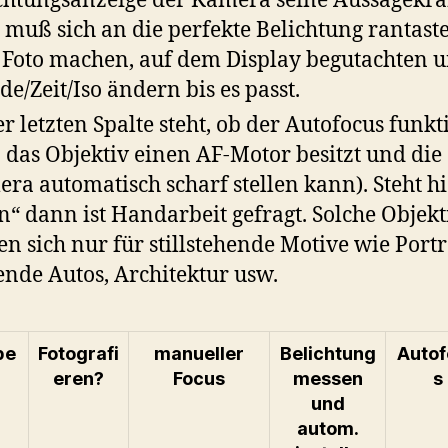
chtungsanzeige der Kamera seine Aussagekraf
muß sich an die perfekte Belichtung rantast
 Foto machen, auf dem Display begutachten u
de/Zeit/Iso ändern bis es passt.
er letzten Spalte steht, ob der Autofocus funkt
o das Objektiv einen AF-Motor besitzt und die
ra automatisch scharf stellen kann). Steht hi
n“ dann ist Handarbeit gefragt. Solche Objekt
en sich nur für stillstehende Motive wie Portr
ende Autos, Architektur usw.
pe
Fotografi
manueller
Belichtung
Auto
eren?
Focus
messen
s
und
autom.