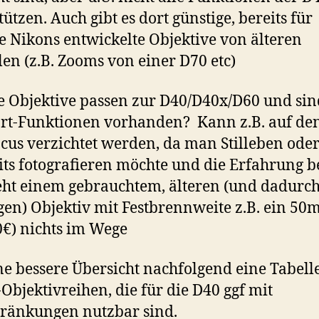
tützen. Auch gibt es dort günstige, bereits für
le Nikons entwickelte Objektive von älteren
en (z.B. Zooms von einer D70 etc)
 Objektive passen zur D40/D40x/D60 und sin
rt-Funktionen vorhanden? Kann z.B. auf de
cus verzichtet werden, da man Stilleben ode
its fotografieren möchte und die Erfahrung b
teht einem gebrauchtem, älteren (und dadurch
gen) Objektiv mit Festbrennweite z.B. ein 50
0€) nichts im Wege
ne bessere Übersicht nachfolgend eine Tabell
Objektivreihen, die für die D40 ggf mit
ränkungen nutzbar sind.