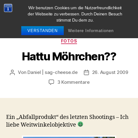
Wir benutzen Cookies um die Nutzerfreundlichkeit
blog.sag-cheese.de
der Webseite zu verbessen. Durch Deinen Besuch
stimmst Du dem zu.
Suchen
Menü
VERSTANDEN
Weitere Informationen
Kategorien
FOTOS
Hattu Möhrchen??
Von
Daniel | sag-cheese.de
26. August 2009
Beitragsautor
Beitragsdatum
zu
3 Kommentare
Hattu
Möhrchen??
Ein „Abfallprodukt“ des letzten Shootings – Ich
liebe Weitwinkelobjektive