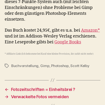
dieses 7-Punkte-System auch (mit leichten
Einschränkungen) ohne Probleme bei Gimp
oder dem günstigen Photoshop-Elements
einsetzen.
Das Buch kostet 24,95€, gibt es u.a. bei
Amazon*
und ist im Addison-Wesley Verlag erschienen.
Eine Leseprobe gibts bei
Google Books
* Affiliate-Link (Ich bekomme bei Kauf eine kleine Provision, ihr zahlt nicht mehr)
Buchvorstellung
,
Gimp
,
Photoshop
,
Scott Kelby
Schlagwörter
←
Fotozeitschriften = Einheitsbrei ?
→
Verwackelte Fotos vermeiden