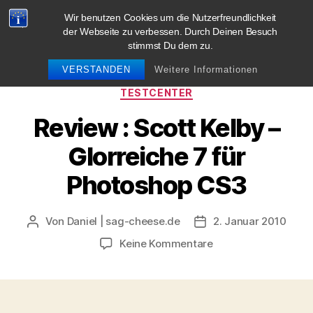
Wir benutzen Cookies um die Nutzerfreundlichkeit
blog.sag-cheese.de
der Webseite zu verbessen. Durch Deinen Besuch
stimmst Du dem zu.
Suchen
Menü
VERSTANDEN
Weitere Informationen
Kategorien
TESTCENTER
Review : Scott Kelby –
Glorreiche 7 für
Photoshop CS3
Von
Daniel | sag-cheese.de
2. Januar 2010
Beitragsautor
Beitragsdatum
zu
Keine Kommentare
Review
:
Scott
Kelby