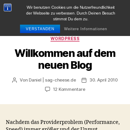
Wir benutzen Cookies um die Nutzerfreundlichkeit
blog.sag-cheese.de
der Webseite zu verbessen. Durch Deinen Besuch
stimmst Du dem zu.
Suchen
Menü
VERSTANDEN
Weitere Informationen
Kategorien
WORDPRESS
Willkommen auf dem
neuen Blog
Von
Daniel | sag-cheese.de
30. April 2010
Beitragsautor
Beitragsdatum
zu
12 Kommentare
Willkommen
auf
dem
neuen
Blog
Nachdem das Providerproblem (Performance,
Speed) immer größer und der Unmut