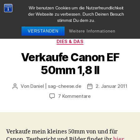
Wir benutzen Cookies um die Nutzerfreundlichkeit
blog.sag-cheese.de
der Webseite zu verbessen. Durch Deinen Besuch
stimmst Du dem zu.
Suchen
Menü
VERSTANDEN
Weitere Informationen
Kategorien
DIES & DAS
Verkaufe Canon EF
50mm 1,8 II
Von
Daniel | sag-cheese.de
2. Januar 2011
Beitragsautor
Beitragsdatum
zu
7 Kommentare
Verkaufe
Canon
EF
50mm
1,8
Verkaufe mein kleines 50mm von und für
II
Canon. Testbericht und Bilder findet ihr
hier
.