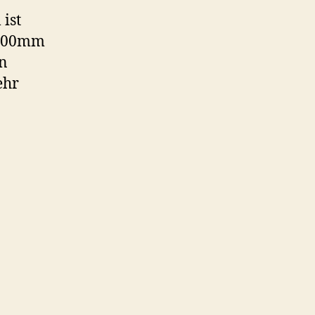
ist
 5200mm
in
ehr