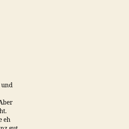
n und
 Aber
ht.
e eh
anz gut