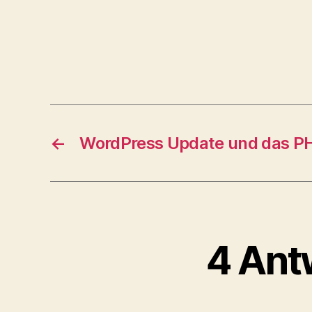
←
WordPress Update und das P
4 Ant