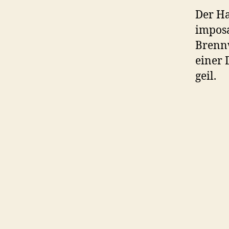
Der Ha
imposa
Brennw
einer 
geil.