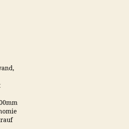
wand,
t
1000mm
onomie
rauf