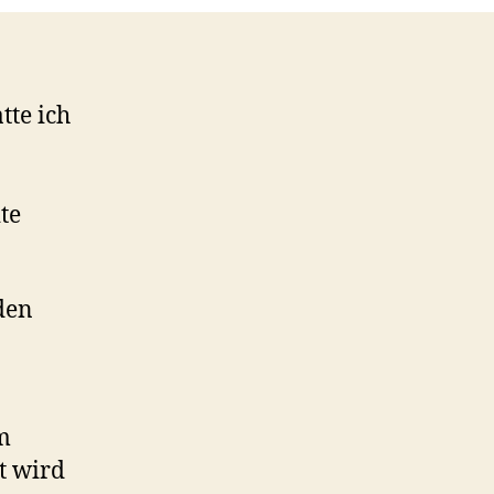
tte ich
te
 den
m
t wird