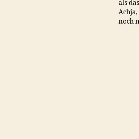
als da
Achja,
noch m