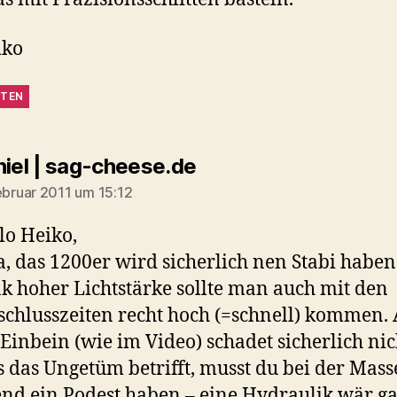
iko
TEN
sagt:
iel | sag-cheese.de
Februar 2011 um 15:12
lo Heiko,
a, das 1200er wird sicherlich nen Stabi habe
k hoher Lichtstärke sollte man auch mit den
schlusszeiten recht hoch (=schnell) kommen.
 Einbein (wie im Video) schadet sicherlich nic
 das Ungetüm betrifft, musst du bei der Mass
end ein Podest haben – eine Hydraulik wär g