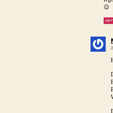
😉
ANT
2
V