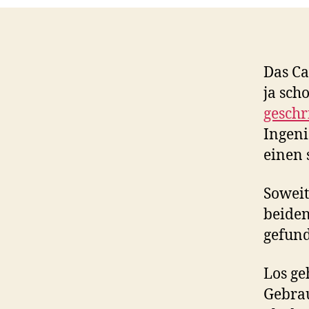
Das Ca
ja sch
geschr
Ingeni
einen 
Soweit
beide
gefund
Los ge
Gebrau