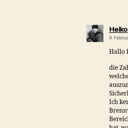
Heiko
9. Febru
Hallo 
die Za
welch
auszur
Sicher
Ich k
Brenn
Berei
hat, w