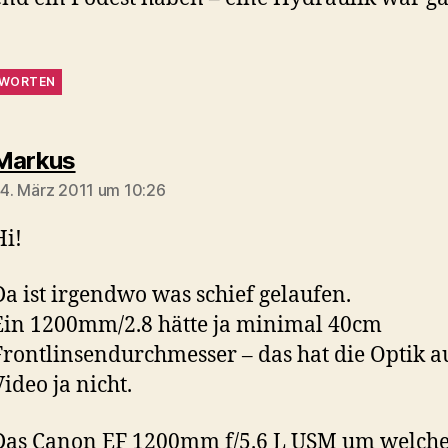
WORTEN
sagt:
Markus
4. März 2011 um 10:26
Hi!
Da ist irgendwo was schief gelaufen.
Ein 1200mm/2.8 hätte ja minimal 40cm
Frontlinsendurchmesser – das hat die Optik 
ideo ja nicht.
Das Canon EF 1200mm f/5.6 L USM um welche