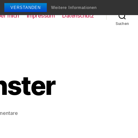
VERSTANDEN
Weitere Informationen
er mich
Impressum
Datenschutz
Suchen
ster
zu
mentare
Canon
Glas-
Monster