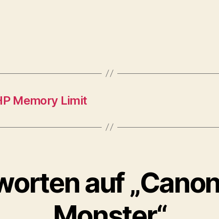
HP Memory Limit
worten auf „Canon
Monster“