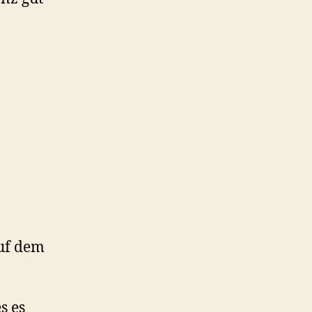
auf dem
s es