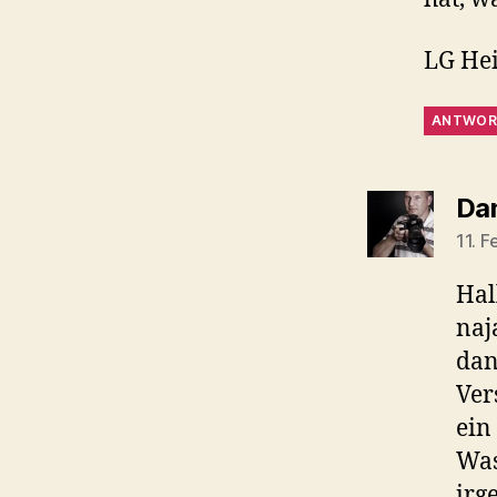
LG He
ANTWOR
Dan
11. 
Hal
naj
dan
Ver
ein
Was
irg