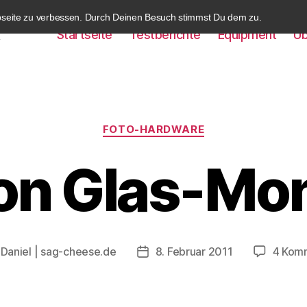
bseite zu verbessen. Durch Deinen Besuch stimmst Du dem zu.
Startseite
Testberichte
Equipment
Üb
k
Kategorien
FOTO-HARDWARE
on Glas-Mon
n
Daniel | sag-cheese.de
8. Februar 2011
4 Kom
gsautor
Beitragsdatum