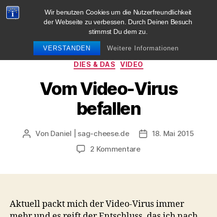
Wir benutzen Cookies um die Nutzerfreundlichkeit
blog.sag-cheese.de
der Webseite zu verbessen. Durch Deinen Besuch
stimmst Du dem zu.
Suchen
Menü
VERSTANDEN
Weitere Informationen
Kategorien
DIES & DAS
VIDEO
Vom Video-Virus
befallen
Von
Daniel | sag-cheese.de
18. Mai 2015
Beitragsautor
Beitragsdatum
zu
2 Kommentare
Vom
Video-
Virus
befallen
Aktuell packt mich der Video-Virus immer
mehr und es reift der Entschluss, das ich nach