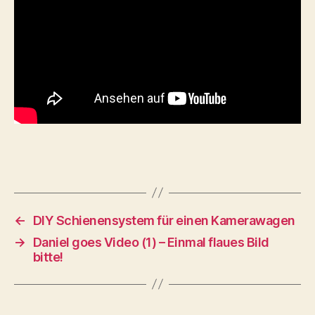
←
DIY Schienensystem für einen Kamerawagen
→
Daniel goes Video (1) – Einmal flaues Bild
bitte!