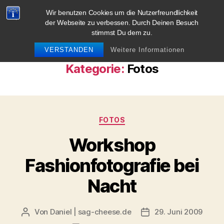
Wir benutzen Cookies um die Nutzerfreundlichkeit
blog.sag-cheese.de
der Webseite zu verbessen. Durch Deinen Besuch
stimmst Du dem zu.
Suchen
Menü
VERSTANDEN
Weitere Informationen
Kategorie:
Fotos
Kategorien
FOTOS
Workshop
Fashionfotografie bei
Nacht
Von
Daniel | sag-cheese.de
29. Juni 2009
Beitragsautor
Beitragsdatum