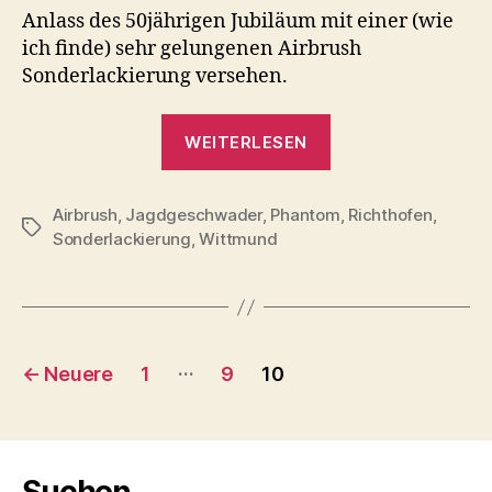
71
Anlass des 50jährigen Jubiläum mit einer (wie
„R“
ich finde) sehr gelungenen Airbrush
Sonderlackierung versehen.
„F4F
WEITERLESEN
Phantom
II
Airbrush
,
Jagdgeschwader
,
Phantom
–
,
Richthofen
,
Schlagwörter
Sonderlackierung
,
Wittmund
JG
71
„R““
Seitennummerierung
…
←
Neuere
1
9
10
der
Beiträge