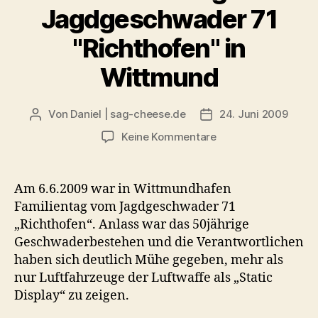
Jagdgeschwader 71
"Richthofen" in
Wittmund
Von
Daniel | sag-cheese.de
24. Juni 2009
Beitragsautor
Beitragsdatum
zu
Keine Kommentare
Familientag
Jagdgeschwader
71
Am 6.6.2009 war in Wittmundhafen
"Richthofen"
Familientag vom Jagdgeschwader 71
in
„Richthofen“. Anlass war das 50jährige
Wittmund
Geschwaderbestehen und die Verantwortlichen
haben sich deutlich Mühe gegeben, mehr als
nur Luftfahrzeuge der Luftwaffe als „Static
Display“ zu zeigen.