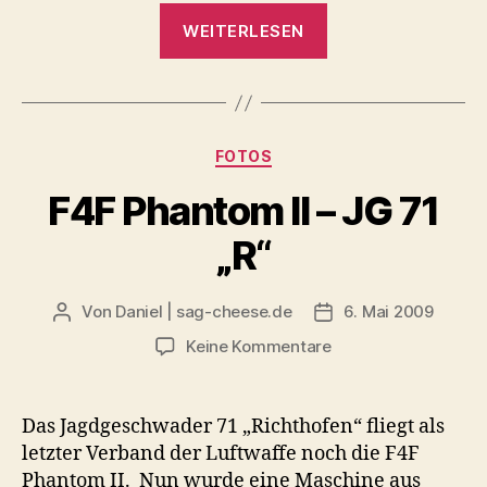
„Familientag
WEITERLESEN
Jagdgeschwader
71
"Richthofen"
in
Kategorien
FOTOS
Wittmund“
F4F Phantom II – JG 71
„R“
Von
Daniel | sag-cheese.de
6. Mai 2009
Beitragsautor
Beitragsdatum
zu
Keine Kommentare
F4F
Phantom
II
Das Jagdgeschwader 71 „Richthofen“ fliegt als
–
letzter Verband der Luftwaffe noch die F4F
JG
Phantom II. Nun wurde eine Maschine aus