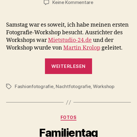
zu
Keine Kommentare
Workshop
Fashionfotografie
bei
Samstag war es soweit, ich habe meinen ersten
Nacht
Fotografie-Workshop besucht. Ausrichter des
Workshops war
Mietstudio-24.de
und der
Workshop wurde von
Martin Krolop
geleitet.
„Workshop
WEITERLESEN
Fashionfotografi
bei
Fashionfotografie
,
Nachtfotografie
,
Nacht“
Workshop
Schlagwörter
Kategorien
FOTOS
Familientag