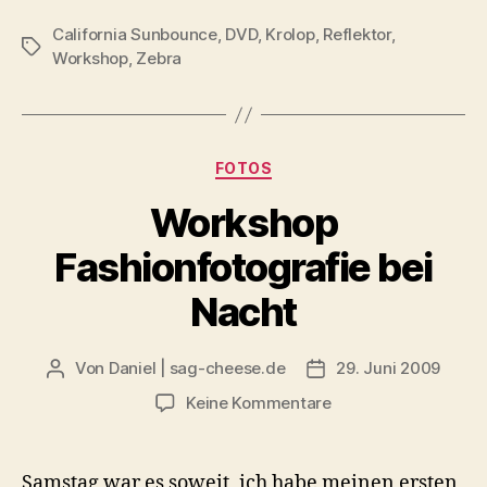
zum
California Sunbounce
,
DVD
,
Krolop
,
Reflektor
Umgang
,
Schlagwörter
Workshop
,
Zebra
mit
Reflektoren
erschienen“
Kategorien
FOTOS
Workshop
Fashionfotografie bei
Nacht
Von
Daniel | sag-cheese.de
29. Juni 2009
Beitragsautor
Beitragsdatum
zu
Keine Kommentare
Workshop
Fashionfotografie
bei
Samstag war es soweit, ich habe meinen ersten