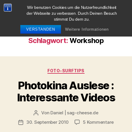
Wir benutzen Cookies um die Nutzerfreundlichkeit
blog.sag-cheese.de
der Webseite zu verbessen. Durch Deinen Besuch
stimmst Du dem zu.
Suchen
Menü
VERSTANDEN
Weitere Informationen
Schlagwort:
Workshop
Kategorien
FOTO-SURFTIPS
Photokina Auslese :
Interessante Videos
Von
Daniel | sag-cheese.de
Beitragsautor
zu
30. September 2010
5 Kommentare
Beitragsdatum
Photokin