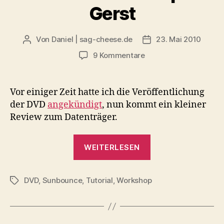
Gerst
Von
Daniel | sag-cheese.de
23. Mai 2010
Beitragsautor
Beitragsdatum
zu
9 Kommentare
DVD
Training
–
Vor einiger Zeit hatte ich die Veröffentlichung
Let
der DVD
angekündigt
, nun kommt ein kleiner
´s
Review zum Datenträger.
Bounce
von
„DVD
Krolop
WEITERLESEN
Training
&
Gerst
–
DVD
,
Sunbounce
,
Tutorial
,
Workshop
Let
Schlagwörter
´s
Bounce
von