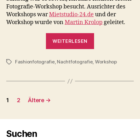
Nacht
Fotografie-Workshop besucht. Ausrichter des
Workshops war
Mietstudio-24.de
und der
Workshop wurde von
Martin Krolop
geleitet.
„Workshop
WEITERLESEN
Fashionfotografi
bei
Fashionfotografie
,
Nachtfotografie
,
Nacht“
Workshop
Schlagwörter
Seitennummerierung
1
2
Ältere
→
der
Beiträge
Suchen