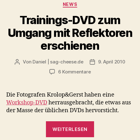
Kategorien
NEWS
Krolop
&
Trainings-DVD zum
Gerst“
Umgang mit Reflektoren
erschienen
Von
Daniel | sag-cheese.de
9. April 2010
Beitragsautor
Beitragsdatum
zu
6 Kommentare
Trainings-
DVD
zum
Die Fotografen Krolop&Gerst haben eine
Umgang
Workshop-DVD
herrausgebracht, die etwas aus
mit
der Masse der üblichen DVDs hervorsticht.
Reflektoren
erschienen
„Trainings-
WEITERLESEN
DVD