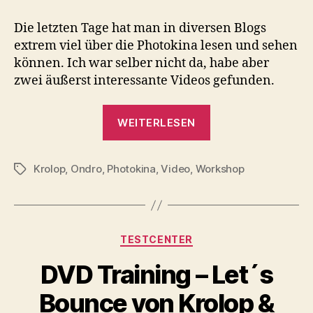
Auslese
:
Die letzten Tage hat man in diversen Blogs
Interess
extrem viel über die Photokina lesen und sehen
Videos
können. Ich war selber nicht da, habe aber
zwei äußerst interessante Videos gefunden.
„Photokina
WEITERLESEN
Auslese
:
Krolop
,
Ondro
,
Photokina
,
Video
,
Workshop
Interessante
Schlagwörter
Videos“
Kategorien
TESTCENTER
DVD Training – Let´s
Bounce von Krolop &