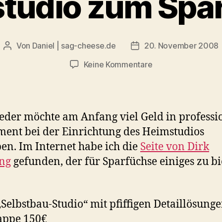
studio zum Spar
Von
Daniel | sag-cheese.de
20. November 2008
Beitragsautor
Beitragsdatum
zu
Keine Kommentare
Fotostudio
zum
Sparpreis
jeder möchte am Anfang viel Geld in professi
ent bei der Einrichtung des Heimstudios
en. Im Internet habe ich die
Seite von Dirk
ng
gefunden, der für Sparfüchse einiges zu b
„Selbstbau-Studio“ mit pfiffigen Detaillösunge
appe 150€