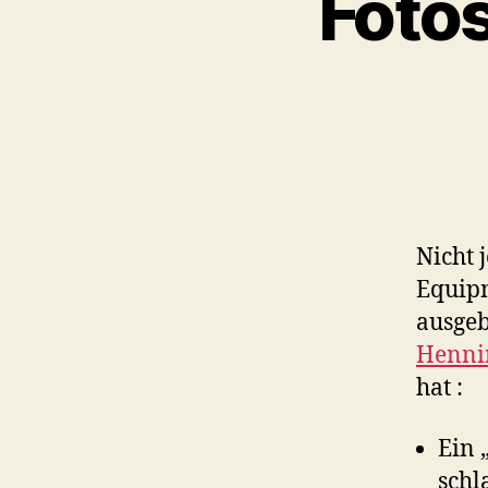
Foto
Nicht 
Equipm
ausgeb
Henni
hat :
Ein 
schl