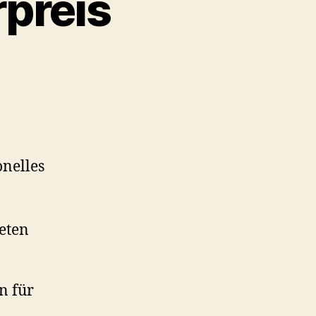
preis
onelles
ieten
n für