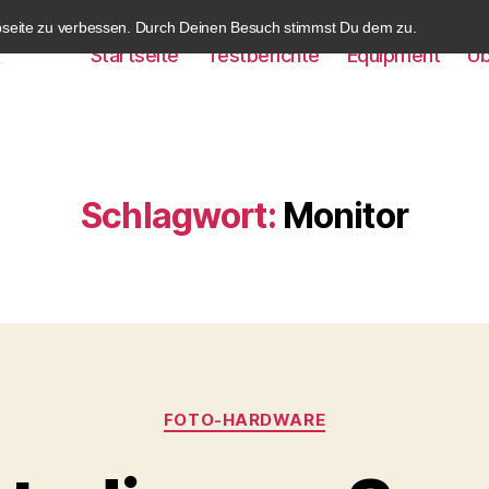
bseite zu verbessen. Durch Deinen Besuch stimmst Du dem zu.
Startseite
Testberichte
Equipment
Üb
k
Schlagwort:
Monitor
Kategorien
FOTO-HARDWARE