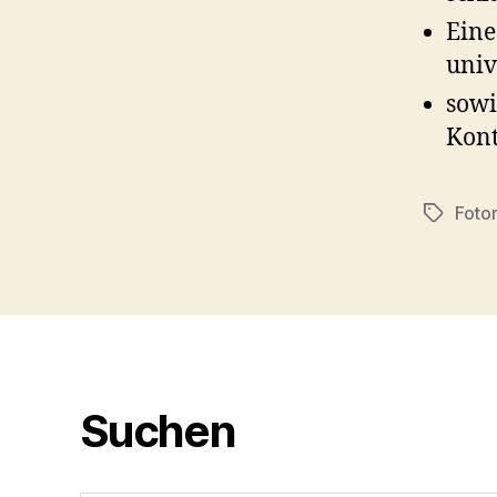
Eine
univ
sowi
Kont
Foto
Schlagwö
Suchen