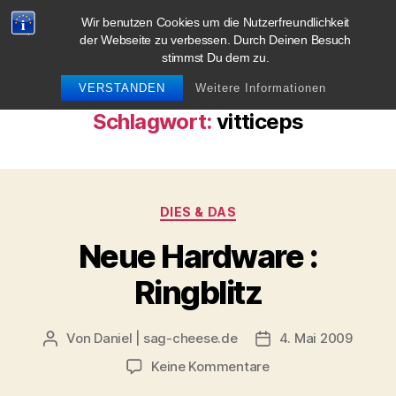
Wir benutzen Cookies um die Nutzerfreundlichkeit
blog.sag-cheese.de
der Webseite zu verbessen. Durch Deinen Besuch
stimmst Du dem zu.
Suchen
Menü
VERSTANDEN
Weitere Informationen
Schlagwort:
vitticeps
Kategorien
DIES & DAS
Neue Hardware :
Ringblitz
Von
Daniel | sag-cheese.de
4. Mai 2009
Beitragsautor
Beitragsdatum
zu
Keine Kommentare
Neue