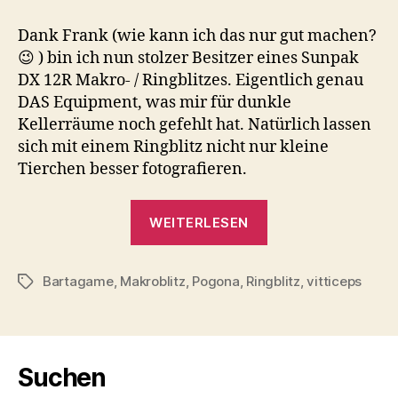
Hardware
:
Dank Frank (wie kann ich das nur gut machen?
Ringblitz
😉 ) bin ich nun stolzer Besitzer eines Sunpak
DX 12R Makro- / Ringblitzes. Eigentlich genau
DAS Equipment, was mir für dunkle
Kellerräume noch gefehlt hat. Natürlich lassen
sich mit einem Ringblitz nicht nur kleine
Tierchen besser fotografieren.
„Neue
WEITERLESEN
Hardware
:
Bartagame
,
Makroblitz
,
Pogona
,
Ringblitz
Ringblitz“
,
vitticeps
Schlagwörter
Suchen